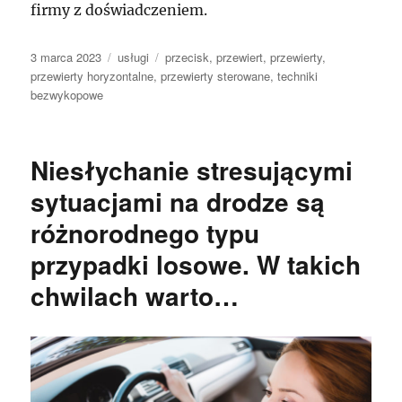
firmy z doświadczeniem.
Data
Kategorie
Tagi
3 marca 2023
usługi
przecisk
,
przewiert
,
przewierty
,
publikacji
przewierty horyzontalne
,
przewierty sterowane
,
techniki
bezwykopowe
Niesłychanie stresującymi
sytuacjami na drodze są
różnorodnego typu
przypadki losowe. W takich
chwilach warto…