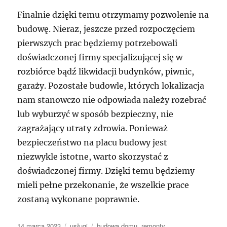
Finalnie dzięki temu otrzymamy pozwolenie na
budowę. Nieraz, jeszcze przed rozpoczęciem
pierwszych prac będziemy potrzebowali
doświadczonej firmy specjalizującej się w
rozbiórce bądź likwidacji budynków, piwnic,
garaży. Pozostałe budowle, których lokalizacja
nam stanowczo nie odpowiada należy rozebrać
lub wyburzyć w sposób bezpieczny, nie
zagrażający utraty zdrowia. Ponieważ
bezpieczeństwo na placu budowy jest
niezwykle istotne, warto skorzystać z
doświadczonej firmy. Dzięki temu będziemy
mieli pełne przekonanie, że wszelkie prace
zostaną wykonane poprawnie.
Data
Kategorie
Tagi
14 marca 2023
usługi
budowa domu
,
remonty