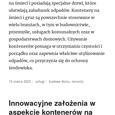
na śmieci i posiadają specjalne drzwi, które
ułatwiają załadunek odpadów. Kontenery na
śmieci i gruz są powszechnie stosowane w
wielu branżach, w tym w budownictwie,
przemyśle, usługach komunalnych oraz w
gospodarstwach domowych. Używanie
kontenerów pomaga w utrzymaniu czystości i
porządku oraz zapewnia właściwe utylizowanie
odpadów, co przyczynia się do ochrony
środowiska.
Data
Kategorie
Tagi
15 marca 2023
usługi
budowa domu
,
remonty
publikacji
Innowacyjne założenia w
aspekcie kontenerów na