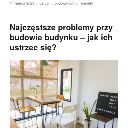
Data
Kategorie
Tagi
14 marca 2023
usługi
budowa domu
,
remonty
publikacji
Najczęstsze problemy przy
budowie budynku – jak ich
ustrzec się?