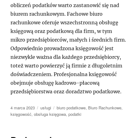
obliczeń podatków warto zastanowić się nad
biurem rachunkowym. Fachowe biuro
rachunkowe oferuje wszechstronną obsługę
księgową oraz podatkową dla firm, w tym
mikro przedsiębiorców, małych i średnich firm.
Odpowiednio prowadzona księgowość jest
niezwykle ważna dla każdego przedsiębiorcy,
toteż warto powierzyć ją firmie z długoletnim
doświadczeniem. Profesjonalna księgowość
obejmuje obsługę kadrowo-płacową
przedsiębiorstwa oraz doradztwo podatkowe.
Data
Kategorie
Tagi
4 marca 2023
usługi
biuro podatkowe
,
Biuro Rachunkowe
,
publikacji
księgowość
,
obsługa księgowa
,
podatki